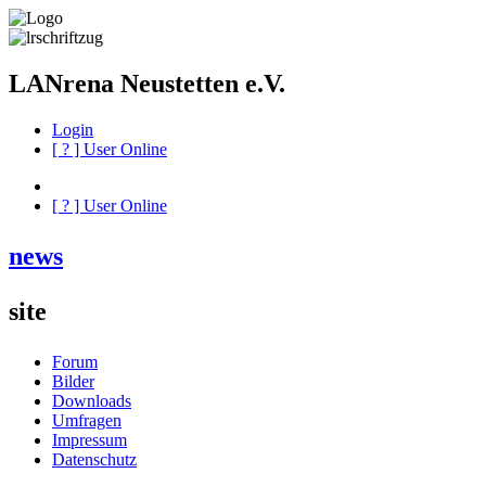
LANrena Neustetten e.V.
Login
[
?
] User Online
[
?
] User Online
news
site
Forum
Bilder
Downloads
Umfragen
Impressum
Datenschutz