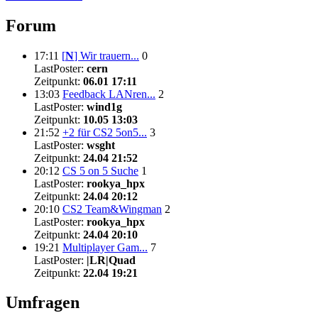
Forum
17:11
[
N
]
Wir trauern...
0
LastPoster:
cern
Zeitpunkt:
06.01 17:11
13:03
Feedback LANren...
2
LastPoster:
wind1g
Zeitpunkt:
10.05 13:03
21:52
+2 für CS2 5on5...
3
LastPoster:
wsght
Zeitpunkt:
24.04 21:52
20:12
CS 5 on 5 Suche
1
LastPoster:
rookya_hpx
Zeitpunkt:
24.04 20:12
20:10
CS2 Team&Wingman
2
LastPoster:
rookya_hpx
Zeitpunkt:
24.04 20:10
19:21
Multiplayer Gam...
7
LastPoster:
|LR|Quad
Zeitpunkt:
22.04 19:21
Umfragen