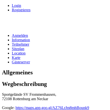
Login
Registrieren
Anmelden
Information
Teilnehmer
Sitzplan
Location
Karte
Gästeserver
Allgemeines
Wegbeschreibung
Sportgelände SV Frommenhausen,
72108 Rottenburg am Neckar
Google:
https://maps.app.goo.gl/AZ76LrJm8mhBounk9