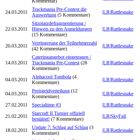
Kommentar)
Trackmania Pre-Contest die
24.03.2011
|LR|Rattlesnake
Auswertung
(5 Kommentare)
Sitzplatzdefragmentierung /
22.03.2011
Hinweis zu den Anmeldungen
|LR|Rattlesnake
(15 Kommentare)
Verringerung der Teilnehmerzahl
20.03.2011
|LR|Rattlesnake
(42 Kommentare)
Cateringangebot eingetragen /
14.03.2011
Trackmania Pre-Contest
(28
|LR|Rattlesnake
Kommentare)
Alphacool Tombola
(4
04.03.2011
|LR|Rattlesnake
Kommentare)
Preisgeldverteilung
(12
04.03.2011
|LR|Rattlesnake
Kommentare)
27.02.2011
Specialtime #3
|LR|Rattlesnake
Starcraft II Turnier offiziell
21.02.2011
|LR|SkyFall
bestätigt!
(7 Kommentare)
Update 7: Schlag auf Schlag
(3
18.02.2011
|LR|Rattlesnake
Kommentare)