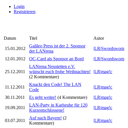
Login
Registrieren
Datum
Titel
Autor
Galileo Press ist der 2. Sponsor
15.01.2012
|LR|Swordsworn
der LANrena
12.01.2012
OC-Card als Sponsor an Bord
|LR|Swordsworn
LANrena Neustetten e.V.
25.12.2011
wünscht euch frohe Weihnachten!
|LR|mag!c
(2 Kommentare)
Knackt den Code! The LAN
11.12.2011
|LR|mag!c
Code
30.11.2011
Es geht weiter!
(4 Kommentare)
|LR|mag!c
LAN-Party in Karlsruhe für 120
19.09.2011
|LR|mag!c
Kurzentschlossene!
Auf nach Bayern!
(2
03.07.2011
|LR|mag!c
Kommentare)