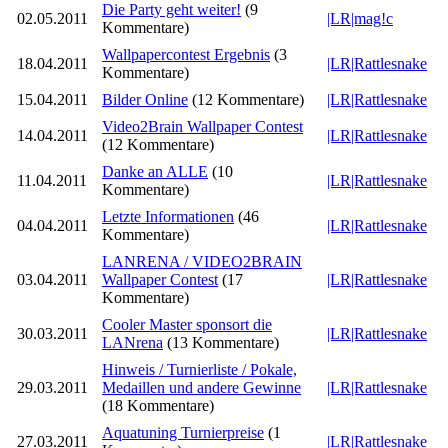
Die Party geht weiter!
(9
02.05.2011
|LR|mag!c
Kommentare)
Wallpapercontest Ergebnis
(3
18.04.2011
|LR|Rattlesnake
Kommentare)
15.04.2011
Bilder Online
(12 Kommentare)
|LR|Rattlesnake
Video2Brain Wallpaper Contest
14.04.2011
|LR|Rattlesnake
(12 Kommentare)
Danke an ALLE
(10
11.04.2011
|LR|Rattlesnake
Kommentare)
Letzte Informationen
(46
04.04.2011
|LR|Rattlesnake
Kommentare)
LANRENA / VIDEO2BRAIN
03.04.2011
Wallpaper Contest
(17
|LR|Rattlesnake
Kommentare)
Cooler Master sponsort die
30.03.2011
|LR|Rattlesnake
LANrena
(13 Kommentare)
Hinweis / Turnierliste / Pokale,
29.03.2011
Medaillen und andere Gewinne
|LR|Rattlesnake
(18 Kommentare)
Aquatuning Turnierpreise
(1
27.03.2011
|LR|Rattlesnake