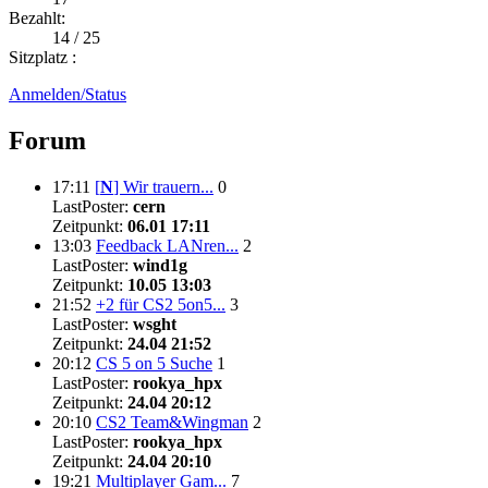
Bezahlt:
14 / 25
Sitzplatz :
Anmelden/Status
Forum
17:11
[
N
]
Wir trauern...
0
LastPoster:
cern
Zeitpunkt:
06.01 17:11
13:03
Feedback LANren...
2
LastPoster:
wind1g
Zeitpunkt:
10.05 13:03
21:52
+2 für CS2 5on5...
3
LastPoster:
wsght
Zeitpunkt:
24.04 21:52
20:12
CS 5 on 5 Suche
1
LastPoster:
rookya_hpx
Zeitpunkt:
24.04 20:12
20:10
CS2 Team&Wingman
2
LastPoster:
rookya_hpx
Zeitpunkt:
24.04 20:10
19:21
Multiplayer Gam...
7