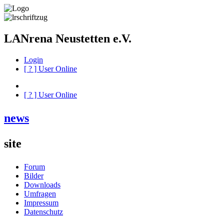
LANrena Neustetten e.V.
Login
[
?
] User Online
[
?
] User Online
news
site
Forum
Bilder
Downloads
Umfragen
Impressum
Datenschutz