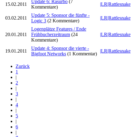
Update 6: Rasurbo
(7
15.02.2011
|LR|Rattlesnake
Kommentare)
Update 5: Sponsor die fünfte -
03.02.2011
|LR|Rattlesnake
Logic 3
(2 Kommentare)
Logenplätze Features / Ende
20.01.2011
Frühbucherzeitraum
(24
|LR|Rattlesnake
Kommentare)
Update 4: Sponsor die vierte -
19.01.2011
|LR|Rattlesnake
Bigfoot Networks
(1 Kommentar)
Zurück
1
|
2
|
3
|
4
|
5
|
6
|