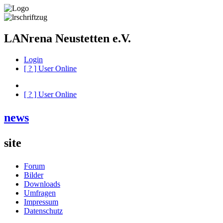
LANrena Neustetten e.V.
Login
[
?
] User Online
[
?
] User Online
news
site
Forum
Bilder
Downloads
Umfragen
Impressum
Datenschutz