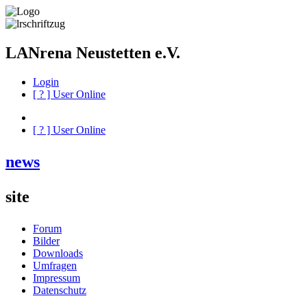
LANrena Neustetten e.V.
Login
[
?
] User Online
[
?
] User Online
news
site
Forum
Bilder
Downloads
Umfragen
Impressum
Datenschutz