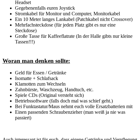
Headset
Gegebenenfalls euren Joystick
Stromkabel für Monitor und Computer, Monitorkabel
Ein 10 Meter langes Lankabel (Patchkabel nicht Crossover)
Mehrfachsteckdose (für jeden Platz gibt es nur eine
Steckdose)
Große Tasse für Kaffeeflatrate (In der Halle gibts nur kleine
Tassen!!!)
Woran man denken sollte:
Geld für Essen / Getränke
Isomatte + Schlafsack
Klamotten zum Wechseln
Zahnbürste, Waschzeug, Handtuch, etc.
Spiele CDs (Original versteht sich)
Betriebssoftware (falls doch mal was schief geht.)
Bei Funktastatur/Maus nehmt euch volle Ersatzbatterien mit
Einen passenden Schraubenzieher (man weiß ja nie was
passiert)
Auch interessant ist für euch, dass eigene Getränke und Verpflegung