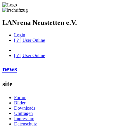
LANrena Neustetten e.V.
Login
[
?
] User Online
[
?
] User Online
news
site
Forum
Bilder
Downloads
Umfragen
Impressum
Datenschutz