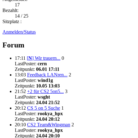
17
Bezahlt:
14 / 25
Sitzplatz :
Anmelden/Status
Forum
17:11
[
N
]
Wir trauern...
0
LastPoster:
cern
Zeitpunkt:
06.01 17:11
13:03
Feedback LANren...
2
LastPoster:
wind1g
Zeitpunkt:
10.05 13:03
21:52
+2 für CS2 5on5...
3
LastPoster:
wsght
Zeitpunkt:
24.04 21:52
20:12
CS 5 on 5 Suche
1
LastPoster:
rookya_hpx
Zeitpunkt:
24.04 20:12
20:10
CS2 Team&Wingman
2
LastPoster:
rookya_hpx
Zeitpunkt:
24.04 20:10