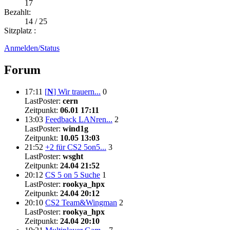
17
Bezahlt:
14 / 25
Sitzplatz :
Anmelden/Status
Forum
17:11
[
N
]
Wir trauern...
0
LastPoster:
cern
Zeitpunkt:
06.01 17:11
13:03
Feedback LANren...
2
LastPoster:
wind1g
Zeitpunkt:
10.05 13:03
21:52
+2 für CS2 5on5...
3
LastPoster:
wsght
Zeitpunkt:
24.04 21:52
20:12
CS 5 on 5 Suche
1
LastPoster:
rookya_hpx
Zeitpunkt:
24.04 20:12
20:10
CS2 Team&Wingman
2
LastPoster:
rookya_hpx
Zeitpunkt:
24.04 20:10