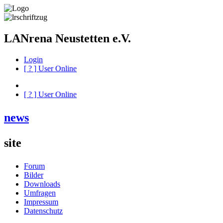
LANrena Neustetten e.V.
Login
[
?
] User Online
[
?
] User Online
news
site
Forum
Bilder
Downloads
Umfragen
Impressum
Datenschutz