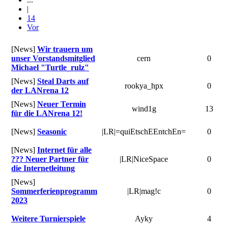
|
14
Vor
[News]
Wir trauern um
unser Vorstandsmitglied
cern
0
Michael "Turtle_rulz"
[News]
Steal Darts auf
rookya_hpx
0
der LANrena 12
[News]
Neuer Termin
wind1g
13
für die LANrena 12!
[News]
Seasonic
|LR|=quiEtschEEntchEn=
0
[News]
Internet für alle
??? Neuer Partner für
|LR|NiceSpace
0
die Internetleitung
[News]
Sommerferienprogramm
|LR|mag!c
0
2023
Weitere Turnierspiele
Ayky
4