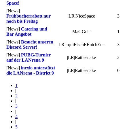
Space!
[News]
Frühbucherrabatt nur
|LR|NiceSpace
3
noch bis Freitag
[News]
Catering und
MaGGoT
1
Bar Angebot
[News]
Besucht unseren
|LR|=quiEtschEEntchEn=
3
Discord Server!
[News]
PUBG-Turnier
|LR|Rattlesnake
2
auf der LANrena 9
[News]
inexio unterstützt
|LR|Rattlesnake
0
die LANrena - District 9
1
|
2
|
3
|
4
|
5