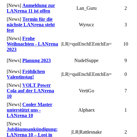
[News]
Anmeldung zur
Lan_Guru
2
LANrena 11 ist offen
[News]
Termin für die
nächste LANrena steht
Wyrucz
3
fest
[News]
Frohe
Weihnachten - LANrena
|LR|=quiEtschEEntchEn=
10
2023
[News]
Planung 2023
NudelSuppe
9
[News]
Fröhlichen
|LR|=quiEtschEEntchEn=
0
Valentinstag!
[News]
VOLT Power
Cola auf der LANrena
VertiGo
7
10
[News]
Cooler Master
unterstützt uns -
Alphaex
1
LANrena 10
[News]
Jubiläumsankündigung:
|LR|Rattlesnake
2
LANrena 10 – Lost in