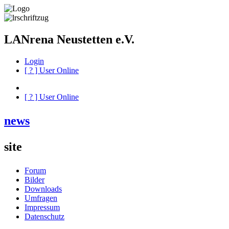
LANrena Neustetten e.V.
Login
[
?
] User Online
[
?
] User Online
news
site
Forum
Bilder
Downloads
Umfragen
Impressum
Datenschutz