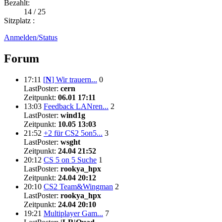
Bezahlt:
14 / 25
Sitzplatz :
Anmelden/Status
Forum
17:11
[
N
]
Wir trauern...
0
LastPoster:
cern
Zeitpunkt:
06.01 17:11
13:03
Feedback LANren...
2
LastPoster:
wind1g
Zeitpunkt:
10.05 13:03
21:52
+2 für CS2 5on5...
3
LastPoster:
wsght
Zeitpunkt:
24.04 21:52
20:12
CS 5 on 5 Suche
1
LastPoster:
rookya_hpx
Zeitpunkt:
24.04 20:12
20:10
CS2 Team&Wingman
2
LastPoster:
rookya_hpx
Zeitpunkt:
24.04 20:10
19:21
Multiplayer Gam...
7