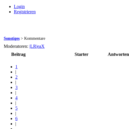
Login
Registrieren
Sonstiges
> Kommentare
Neuen Beitrag
Moderatoren:
|LR|eaX
Beitrag
Starter
Antworten
1
|
2
|
3
|
4
|
5
|
6
|
...